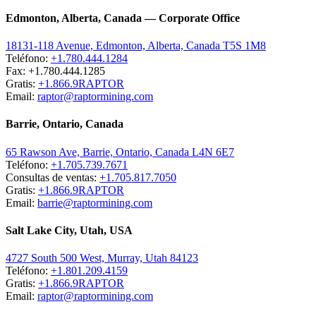
Edmonton, Alberta, Canada — Corporate Office
18131-118 Avenue, Edmonton, Alberta, Canada T5S 1M8
Teléfono:
+1.780.444.1284
Fax: +1.780.444.1285
Gratis:
+1.866.9RAPTOR
Email:
raptor@raptormining.com
Barrie, Ontario, Canada
65 Rawson Ave, Barrie, Ontario, Canada L4N 6E7
Teléfono:
+1.705.739.7671
Consultas de ventas:
+1.705.817.7050
Gratis:
+1.866.9RAPTOR
Email:
barrie@raptormining.com
Salt Lake City, Utah, USA
4727 South 500 West, Murray, Utah 84123
Teléfono:
+1.801.209.4159
Gratis:
+1.866.9RAPTOR
Email:
raptor@raptormining.com