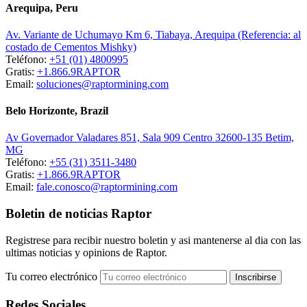
Arequipa, Peru
Av. Variante de Uchumayo Km 6, Tiabaya, Arequipa (Referencia: al
costado de Cementos Mishky)
Teléfono:
+51 (01) 4800995
Gratis:
+1.866.9RAPTOR
Email:
soluciones@raptormining.com
Belo Horizonte, Brazil
Av Governador Valadares 851, Sala 909 Centro 32600-135 Betim,
MG
Teléfono:
+55 (31) 3511-3480
Gratis:
+1.866.9RAPTOR
Email:
fale.conosco@raptormining.com
Boletin de noticias Raptor
Registrese para recibir nuestro boletin y asi mantenerse al dia con las
ultimas noticias y opinions de Raptor.
Tu correo electrónico
Redes Sociales