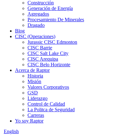
Construcción
Generación de Energía
Agregados
Procesamiento De Minerales
Dragado
Blog
CISC (Operaciones)
Jurassic CISC Edmonton
CISC Barrie
CISC Salt Lake City
CISC Arequipa
CISC Belo Horizonte
Acerca de Raptor
Historia
Misión
Valores Corporativos
GSD
Liderazgo
Control de Calidad
La Politca de Seguridad
Carreras
Yo soy Raptor
English