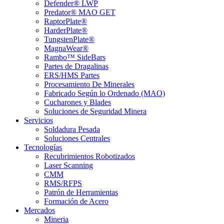
Defender® LWP
Predator® MAO GET
RaptorPlate®
HarderPlate®
TungstenPlate®
MagnaWear®
Rambo™ SideBars
Partes de Dragalinas
ERS/HMS Partes
Procesamiento De Minerales
Fabricado Según lo Ordenado (MAO)
Cucharones y Blades
Soluciones de Seguridad Minera
Servicios
Soldadura Pesada
Soluciones Centrales
Tecnologías
Recubrimientos Robotizados
Laser Scanning
CMM
RMS/RFPS
Patrón de Herramientas
Formación de Acero
Mercados
Mineria