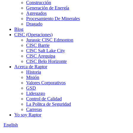
Construcción
Generación de Energía
Agregados
Procesamiento De Minerales
Dragado
Blog
CISC (Operaciones)
Jurassic CISC Edmonton
CISC Barrie
CISC Salt Lake City
CISC Arequipa
CISC Belo Horizonte
Acerca de Raptor
Historia
Misión
Valores Corporativos
GSD
Liderazgo
Control de Calidad
La Politca de Seguridad
Carreras
Yo soy Raptor
English