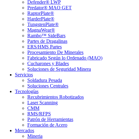
Defender® LWP
Predator® MAO GET
RaptorPlate®
HarderPlate®
TungstenPlate®
MagnaWear®
Rambo™ SideBars
Partes de Dragalinas
ERS/HMS Partes
Procesamiento De Minerales
Fabricado Según lo Ordenado (MAO)
Cucharones y Blades
Soluciones de Seguridad Minera
Servicios
Soldadura Pesada
Soluciones Centrales
Tecnologías
Recubrimientos Robotizados
Laser Scanning
CMM
RMS/RFPS
Patrón de Herramientas
Formación de Acero
Mercados
Mineria