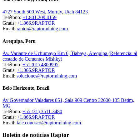
4727 South 500 West, Murray, Utah 84123
Teléfono:
+1.801.209.4159
Gratis:
+1.866.9RAPTOR
Email:
raptor@raptormining.com
Arequipa, Peru
Av. Variante de Uchumayo Km 6, Tiabaya, Arequipa (Referencia: al
costado de Cementos Mishky)
Teléfono:
+51 (01) 4800995
Gratis:
+1.866.9RAPTOR
Email:
soluciones@raptormining.com
Belo Horizonte, Brazil
Av Governador Valadares 851, Sala 909 Centro 32600-135 Betim,
MG
Teléfono:
+55 (31) 3511-3480
Gratis:
+1.866.9RAPTOR
Email:
fale.conosco@raptormining.com
Boletin de noticias Raptor