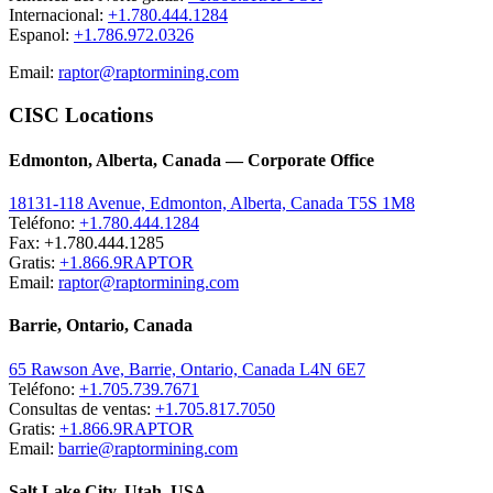
Internacional:
+1.780.444.1284
Espanol:
+1.786.972.0326
Email:
raptor@raptormining.com
CISC Locations
Edmonton, Alberta, Canada — Corporate Office
18131-118 Avenue, Edmonton, Alberta, Canada T5S 1M8
Teléfono:
+1.780.444.1284
Fax: +1.780.444.1285
Gratis:
+1.866.9RAPTOR
Email:
raptor@raptormining.com
Barrie, Ontario, Canada
65 Rawson Ave, Barrie, Ontario, Canada L4N 6E7
Teléfono:
+1.705.739.7671
Consultas de ventas:
+1.705.817.7050
Gratis:
+1.866.9RAPTOR
Email:
barrie@raptormining.com
Salt Lake City, Utah, USA