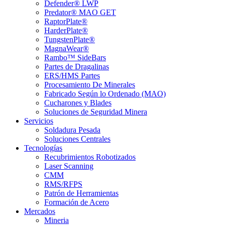
Defender® LWP
Predator® MAO GET
RaptorPlate®
HarderPlate®
TungstenPlate®
MagnaWear®
Rambo™ SideBars
Partes de Dragalinas
ERS/HMS Partes
Procesamiento De Minerales
Fabricado Según lo Ordenado (MAO)
Cucharones y Blades
Soluciones de Seguridad Minera
Servicios
Soldadura Pesada
Soluciones Centrales
Tecnologías
Recubrimientos Robotizados
Laser Scanning
CMM
RMS/RFPS
Patrón de Herramientas
Formación de Acero
Mercados
Mineria