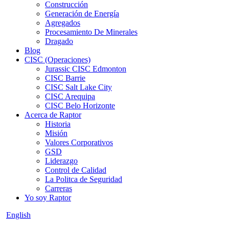
Construcción
Generación de Energía
Agregados
Procesamiento De Minerales
Dragado
Blog
CISC (Operaciones)
Jurassic CISC Edmonton
CISC Barrie
CISC Salt Lake City
CISC Arequipa
CISC Belo Horizonte
Acerca de Raptor
Historia
Misión
Valores Corporativos
GSD
Liderazgo
Control de Calidad
La Politca de Seguridad
Carreras
Yo soy Raptor
English