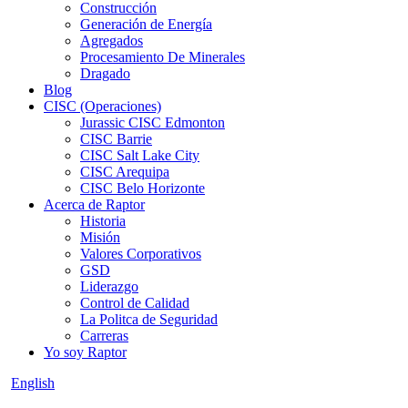
Construcción
Generación de Energía
Agregados
Procesamiento De Minerales
Dragado
Blog
CISC (Operaciones)
Jurassic CISC Edmonton
CISC Barrie
CISC Salt Lake City
CISC Arequipa
CISC Belo Horizonte
Acerca de Raptor
Historia
Misión
Valores Corporativos
GSD
Liderazgo
Control de Calidad
La Politca de Seguridad
Carreras
Yo soy Raptor
English