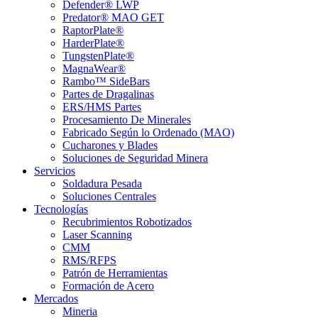
Defender® LWP
Predator® MAO GET
RaptorPlate®
HarderPlate®
TungstenPlate®
MagnaWear®
Rambo™ SideBars
Partes de Dragalinas
ERS/HMS Partes
Procesamiento De Minerales
Fabricado Según lo Ordenado (MAO)
Cucharones y Blades
Soluciones de Seguridad Minera
Servicios
Soldadura Pesada
Soluciones Centrales
Tecnologías
Recubrimientos Robotizados
Laser Scanning
CMM
RMS/RFPS
Patrón de Herramientas
Formación de Acero
Mercados
Mineria