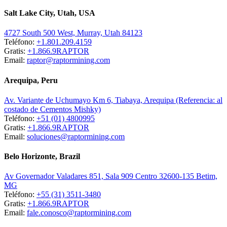
Salt Lake City, Utah, USA
4727 South 500 West, Murray, Utah 84123
Teléfono:
+1.801.209.4159
Gratis:
+1.866.9RAPTOR
Email:
raptor@raptormining.com
Arequipa, Peru
Av. Variante de Uchumayo Km 6, Tiabaya, Arequipa (Referencia: al
costado de Cementos Mishky)
Teléfono:
+51 (01) 4800995
Gratis:
+1.866.9RAPTOR
Email:
soluciones@raptormining.com
Belo Horizonte, Brazil
Av Governador Valadares 851, Sala 909 Centro 32600-135 Betim,
MG
Teléfono:
+55 (31) 3511-3480
Gratis:
+1.866.9RAPTOR
Email:
fale.conosco@raptormining.com