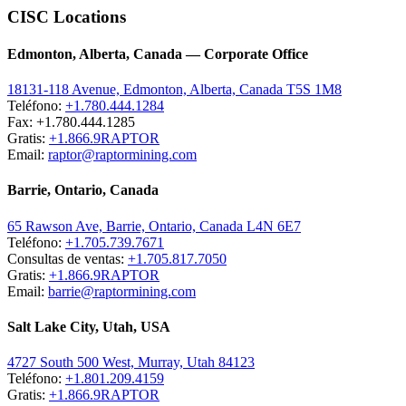
CISC Locations
Edmonton, Alberta, Canada — Corporate Office
18131-118 Avenue, Edmonton, Alberta, Canada T5S 1M8
Teléfono:
+1.780.444.1284
Fax: +1.780.444.1285
Gratis:
+1.866.9RAPTOR
Email:
raptor@raptormining.com
Barrie, Ontario, Canada
65 Rawson Ave, Barrie, Ontario, Canada L4N 6E7
Teléfono:
+1.705.739.7671
Consultas de ventas:
+1.705.817.7050
Gratis:
+1.866.9RAPTOR
Email:
barrie@raptormining.com
Salt Lake City, Utah, USA
4727 South 500 West, Murray, Utah 84123
Teléfono:
+1.801.209.4159
Gratis:
+1.866.9RAPTOR