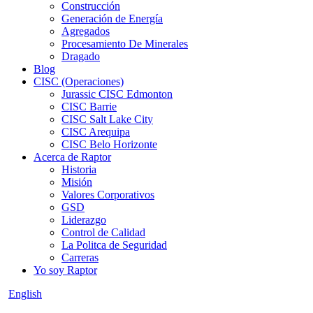
Construcción
Generación de Energía
Agregados
Procesamiento De Minerales
Dragado
Blog
CISC (Operaciones)
Jurassic CISC Edmonton
CISC Barrie
CISC Salt Lake City
CISC Arequipa
CISC Belo Horizonte
Acerca de Raptor
Historia
Misión
Valores Corporativos
GSD
Liderazgo
Control de Calidad
La Politca de Seguridad
Carreras
Yo soy Raptor
English