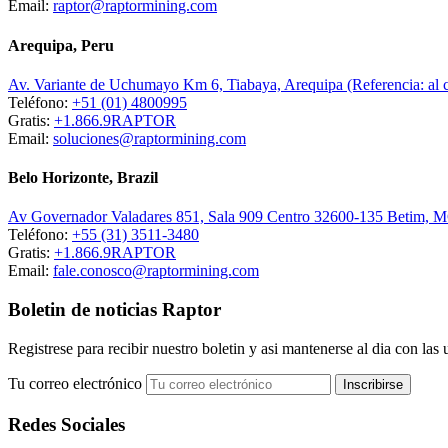
Email:
raptor@raptormining.com
Arequipa, Peru
Av. Variante de Uchumayo Km 6, Tiabaya, Arequipa (Referencia: al
Teléfono:
+51 (01) 4800995
Gratis:
+1.866.9RAPTOR
Email:
soluciones@raptormining.com
Belo Horizonte, Brazil
Av Governador Valadares 851, Sala 909 Centro 32600-135 Betim, 
Teléfono:
+55 (31) 3511-3480
Gratis:
+1.866.9RAPTOR
Email:
fale.conosco@raptormining.com
Boletin de noticias Raptor
Registrese para recibir nuestro boletin y asi mantenerse al dia con las 
Tu correo electrónico
Redes Sociales