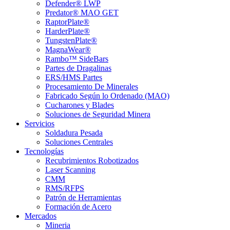
Defender® LWP
Predator® MAO GET
RaptorPlate®
HarderPlate®
TungstenPlate®
MagnaWear®
Rambo™ SideBars
Partes de Dragalinas
ERS/HMS Partes
Procesamiento De Minerales
Fabricado Según lo Ordenado (MAO)
Cucharones y Blades
Soluciones de Seguridad Minera
Servicios
Soldadura Pesada
Soluciones Centrales
Tecnologías
Recubrimientos Robotizados
Laser Scanning
CMM
RMS/RFPS
Patrón de Herramientas
Formación de Acero
Mercados
Mineria