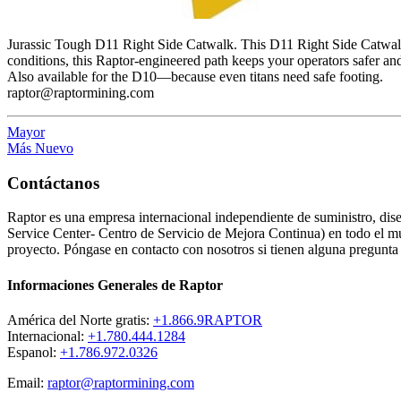
Jurassic Tough D11 Right Side Catwalk. This D11 Right Side Catwalk b
conditions, this Raptor-engineered path keeps your operators safer and 
Also available for the D10—because even titans need safe footing.
raptor@raptormining.com
Mayor
Más Nuevo
Contáctanos
Raptor es una empresa internacional independiente de suministro, di
Service Center- Centro de Servicio de Mejora Continua) en todo el mun
proyecto. Póngase en contacto con nosotros si tienen alguna pregunta 
Informaciones Generales de Raptor
América del Norte gratis:
+1.866.9RAPTOR
Internacional:
+1.780.444.1284
Espanol:
+1.786.972.0326
Email:
raptor@raptormining.com