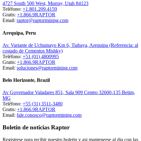
4727 South 500 West, Murray, Utah 84123
Teléfono:
+1.801.209.4159
Gratis:
+1.866.9RAPTOR
Email:
raptor@raptormining.com
Arequipa, Peru
Av. Variante de Uchumayo Km 6, Tiabaya, Arequipa (Referencia: al
costado de Cementos Mishky)
Teléfono:
+51 (01) 4800995
Gratis:
+1.866.9RAPTOR
Email:
soluciones@raptormining.com
Belo Horizonte, Brazil
Av Governador Valadares 851, Sala 909 Centro 32600-135 Betim,
MG
Teléfono:
+55 (31) 3511-3480
Gratis:
+1.866.9RAPTOR
Email:
fale.conosco@raptormining.com
Boletin de noticias Raptor
Registrese para recibir nuestro boletin y asi mantenerse al dia con las