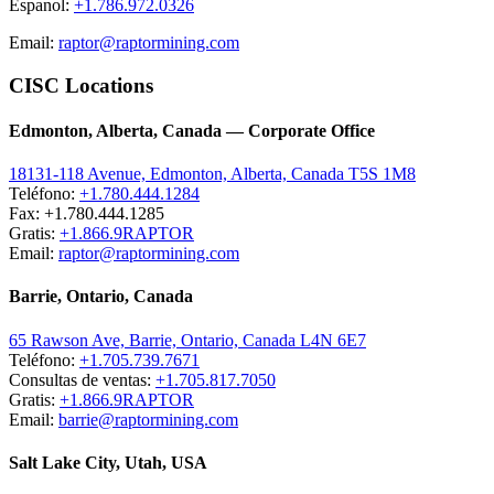
Espanol:
+1.786.972.0326
Email:
raptor@raptormining.com
CISC Locations
Edmonton, Alberta, Canada — Corporate Office
18131-118 Avenue, Edmonton, Alberta, Canada T5S 1M8
Teléfono:
+1.780.444.1284
Fax: +1.780.444.1285
Gratis:
+1.866.9RAPTOR
Email:
raptor@raptormining.com
Barrie, Ontario, Canada
65 Rawson Ave, Barrie, Ontario, Canada L4N 6E7
Teléfono:
+1.705.739.7671
Consultas de ventas:
+1.705.817.7050
Gratis:
+1.866.9RAPTOR
Email:
barrie@raptormining.com
Salt Lake City, Utah, USA