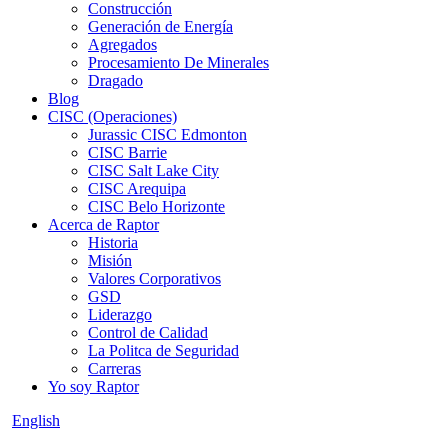
Construcción
Generación de Energía
Agregados
Procesamiento De Minerales
Dragado
Blog
CISC (Operaciones)
Jurassic CISC Edmonton
CISC Barrie
CISC Salt Lake City
CISC Arequipa
CISC Belo Horizonte
Acerca de Raptor
Historia
Misión
Valores Corporativos
GSD
Liderazgo
Control de Calidad
La Politca de Seguridad
Carreras
Yo soy Raptor
English