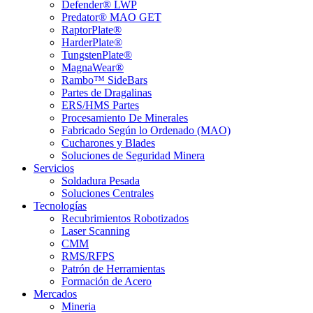
Defender® LWP
Predator® MAO GET
RaptorPlate®
HarderPlate®
TungstenPlate®
MagnaWear®
Rambo™ SideBars
Partes de Dragalinas
ERS/HMS Partes
Procesamiento De Minerales
Fabricado Según lo Ordenado (MAO)
Cucharones y Blades
Soluciones de Seguridad Minera
Servicios
Soldadura Pesada
Soluciones Centrales
Tecnologías
Recubrimientos Robotizados
Laser Scanning
CMM
RMS/RFPS
Patrón de Herramientas
Formación de Acero
Mercados
Mineria