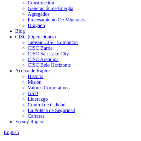
Construcción
Generación de Energía
Agregados
Procesamiento De Minerales
Dragado
Blog
CISC (Operaciones)
Jurassic CISC Edmonton
CISC Barrie
CISC Salt Lake City
CISC Arequipa
CISC Belo Horizonte
Acerca de Raptor
Historia
Misión
Valores Corporativos
GSD
Liderazgo
Control de Calidad
La Politca de Seguridad
Carreras
Yo soy Raptor
English