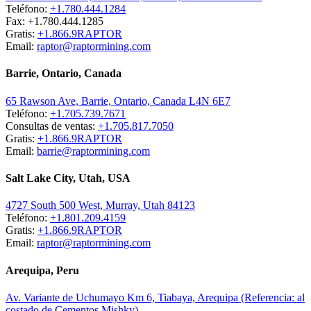
Teléfono:
+1.780.444.1284
Fax: +1.780.444.1285
Gratis:
+1.866.9RAPTOR
Email:
raptor@raptormining.com
Barrie, Ontario, Canada
65 Rawson Ave, Barrie, Ontario, Canada L4N 6E7
Teléfono:
+1.705.739.7671
Consultas de ventas:
+1.705.817.7050
Gratis:
+1.866.9RAPTOR
Email:
barrie@raptormining.com
Salt Lake City, Utah, USA
4727 South 500 West, Murray, Utah 84123
Teléfono:
+1.801.209.4159
Gratis:
+1.866.9RAPTOR
Email:
raptor@raptormining.com
Arequipa, Peru
Av. Variante de Uchumayo Km 6, Tiabaya, Arequipa (Referencia: al
costado de Cementos Mishky)