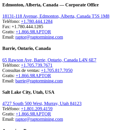
Edmonton, Alberta, Canada — Corporate Office
18131-118 Avenue, Edmonton, Alberta, Canada T5S 1M8
Teléfono:
+1.780.444.1284
Fax: +1.780.444.1285
Gratis:
+1.866.9RAPTOR
Email:
raptor@raptormining.com
Barrie, Ontario, Canada
65 Rawson Ave, Barrie, Ontario, Canada L4N 6E7
Teléfono:
+1.705.739.7671
Consultas de ventas:
+1.705.817.7050
Gratis:
+1.866.9RAPTOR
Email:
barrie@raptormining.com
Salt Lake City, Utah, USA
4727 South 500 West, Murray, Utah 84123
Teléfono:
+1.801.209.4159
Gratis:
+1.866.9RAPTOR
Email:
raptor@raptormining.com