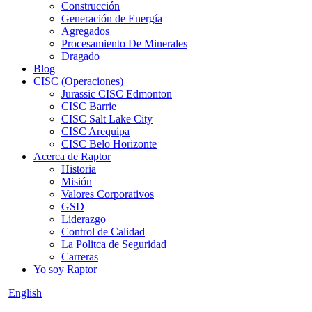
Construcción
Generación de Energía
Agregados
Procesamiento De Minerales
Dragado
Blog
CISC (Operaciones)
Jurassic CISC Edmonton
CISC Barrie
CISC Salt Lake City
CISC Arequipa
CISC Belo Horizonte
Acerca de Raptor
Historia
Misión
Valores Corporativos
GSD
Liderazgo
Control de Calidad
La Politca de Seguridad
Carreras
Yo soy Raptor
English