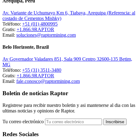
Arequipa, Peru
Av. Variante de Uchumayo Km 6, Tiabaya, Arequipa (Referencia: al
costado de Cementos Mishky)
Teléfono:
+51 (01) 4800995
Gratis:
+1.866.9RAPTOR
Email:
soluciones@raptormining.com
Belo Horizonte, Brazil
Av Governador Valadares 851, Sala 909 Centro 32600-135 Betim,
MG
Teléfono:
+55 (31) 3511-3480
Gratis:
+1.866.9RAPTOR
Email:
fale.conosco@raptormining.com
Boletin de noticias Raptor
Registrese para recibir nuestro boletin y asi mantenerse al dia con las
ultimas noticias y opinions de Raptor.
Tu correo electrónico
Redes Sociales