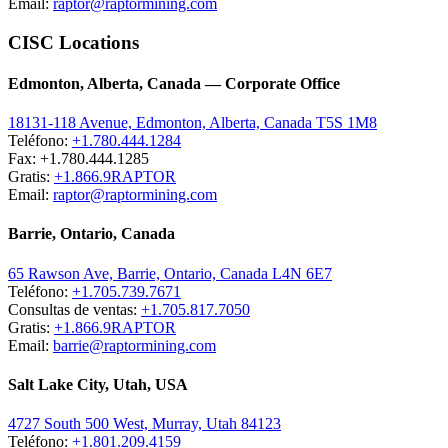
Email:
raptor@raptormining.com
CISC Locations
Edmonton, Alberta, Canada — Corporate Office
18131-118 Avenue, Edmonton, Alberta, Canada T5S 1M8
Teléfono:
+1.780.444.1284
Fax: +1.780.444.1285
Gratis:
+1.866.9RAPTOR
Email:
raptor@raptormining.com
Barrie, Ontario, Canada
65 Rawson Ave, Barrie, Ontario, Canada L4N 6E7
Teléfono:
+1.705.739.7671
Consultas de ventas:
+1.705.817.7050
Gratis:
+1.866.9RAPTOR
Email:
barrie@raptormining.com
Salt Lake City, Utah, USA
4727 South 500 West, Murray, Utah 84123
Teléfono:
+1.801.209.4159