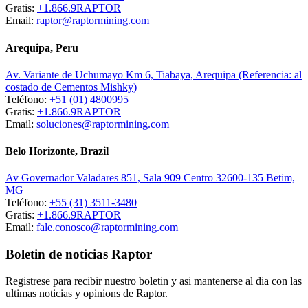
Gratis:
+1.866.9RAPTOR
Email:
raptor@raptormining.com
Arequipa, Peru
Av. Variante de Uchumayo Km 6, Tiabaya, Arequipa (Referencia: al
costado de Cementos Mishky)
Teléfono:
+51 (01) 4800995
Gratis:
+1.866.9RAPTOR
Email:
soluciones@raptormining.com
Belo Horizonte, Brazil
Av Governador Valadares 851, Sala 909 Centro 32600-135 Betim,
MG
Teléfono:
+55 (31) 3511-3480
Gratis:
+1.866.9RAPTOR
Email:
fale.conosco@raptormining.com
Boletin de noticias Raptor
Registrese para recibir nuestro boletin y asi mantenerse al dia con las
ultimas noticias y opinions de Raptor.