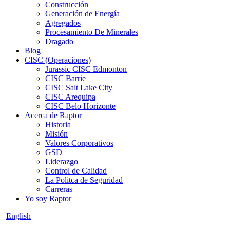
Construcción
Generación de Energía
Agregados
Procesamiento De Minerales
Dragado
Blog
CISC (Operaciones)
Jurassic CISC Edmonton
CISC Barrie
CISC Salt Lake City
CISC Arequipa
CISC Belo Horizonte
Acerca de Raptor
Historia
Misión
Valores Corporativos
GSD
Liderazgo
Control de Calidad
La Politca de Seguridad
Carreras
Yo soy Raptor
English