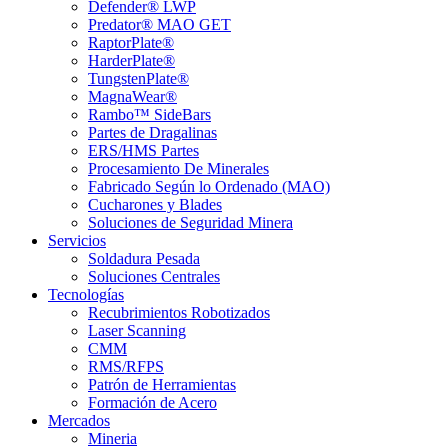
Defender® LWP
Predator® MAO GET
RaptorPlate®
HarderPlate®
TungstenPlate®
MagnaWear®
Rambo™ SideBars
Partes de Dragalinas
ERS/HMS Partes
Procesamiento De Minerales
Fabricado Según lo Ordenado (MAO)
Cucharones y Blades
Soluciones de Seguridad Minera
Servicios
Soldadura Pesada
Soluciones Centrales
Tecnologías
Recubrimientos Robotizados
Laser Scanning
CMM
RMS/RFPS
Patrón de Herramientas
Formación de Acero
Mercados
Mineria