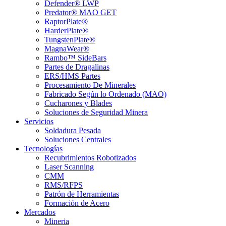
Defender® LWP
Predator® MAO GET
RaptorPlate®
HarderPlate®
TungstenPlate®
MagnaWear®
Rambo™ SideBars
Partes de Dragalinas
ERS/HMS Partes
Procesamiento De Minerales
Fabricado Según lo Ordenado (MAO)
Cucharones y Blades
Soluciones de Seguridad Minera
Servicios
Soldadura Pesada
Soluciones Centrales
Tecnologías
Recubrimientos Robotizados
Laser Scanning
CMM
RMS/RFPS
Patrón de Herramientas
Formación de Acero
Mercados
Mineria