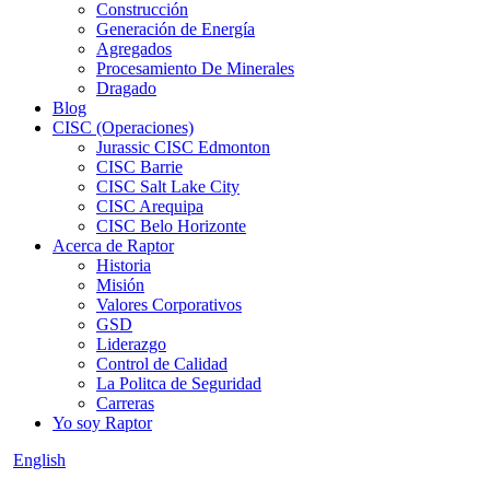
Construcción
Generación de Energía
Agregados
Procesamiento De Minerales
Dragado
Blog
CISC (Operaciones)
Jurassic CISC Edmonton
CISC Barrie
CISC Salt Lake City
CISC Arequipa
CISC Belo Horizonte
Acerca de Raptor
Historia
Misión
Valores Corporativos
GSD
Liderazgo
Control de Calidad
La Politca de Seguridad
Carreras
Yo soy Raptor
English