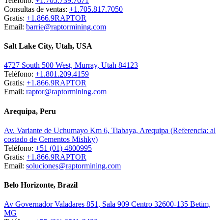
Teléfono:
+1.705.739.7671
Consultas de ventas:
+1.705.817.7050
Gratis:
+1.866.9RAPTOR
Email:
barrie@raptormining.com
Salt Lake City, Utah, USA
4727 South 500 West, Murray, Utah 84123
Teléfono:
+1.801.209.4159
Gratis:
+1.866.9RAPTOR
Email:
raptor@raptormining.com
Arequipa, Peru
Av. Variante de Uchumayo Km 6, Tiabaya, Arequipa (Referencia: al
costado de Cementos Mishky)
Teléfono:
+51 (01) 4800995
Gratis:
+1.866.9RAPTOR
Email:
soluciones@raptormining.com
Belo Horizonte, Brazil
Av Governador Valadares 851, Sala 909 Centro 32600-135 Betim,
MG