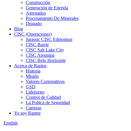
Construcción
Generación de Energía
Agregados
Procesamiento De Minerales
Dragado
Blog
CISC (Operaciones)
Jurassic CISC Edmonton
CISC Barrie
CISC Salt Lake City
CISC Arequipa
CISC Belo Horizonte
Acerca de Raptor
Historia
Misión
Valores Corporativos
GSD
Liderazgo
Control de Calidad
La Politca de Seguridad
Carreras
Yo soy Raptor
English