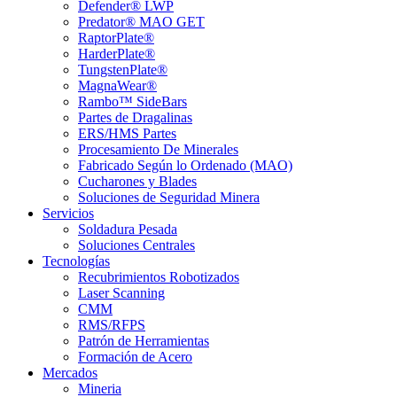
Defender® LWP
Predator® MAO GET
RaptorPlate®
HarderPlate®
TungstenPlate®
MagnaWear®
Rambo™ SideBars
Partes de Dragalinas
ERS/HMS Partes
Procesamiento De Minerales
Fabricado Según lo Ordenado (MAO)
Cucharones y Blades
Soluciones de Seguridad Minera
Servicios
Soldadura Pesada
Soluciones Centrales
Tecnologías
Recubrimientos Robotizados
Laser Scanning
CMM
RMS/RFPS
Patrón de Herramientas
Formación de Acero
Mercados
Mineria