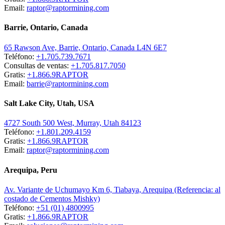
Email:
raptor@raptormining.com
Barrie, Ontario, Canada
65 Rawson Ave, Barrie, Ontario, Canada L4N 6E7
Teléfono:
+1.705.739.7671
Consultas de ventas:
+1.705.817.7050
Gratis:
+1.866.9RAPTOR
Email:
barrie@raptormining.com
Salt Lake City, Utah, USA
4727 South 500 West, Murray, Utah 84123
Teléfono:
+1.801.209.4159
Gratis:
+1.866.9RAPTOR
Email:
raptor@raptormining.com
Arequipa, Peru
Av. Variante de Uchumayo Km 6, Tiabaya, Arequipa (Referencia: al
costado de Cementos Mishky)
Teléfono:
+51 (01) 4800995
Gratis:
+1.866.9RAPTOR