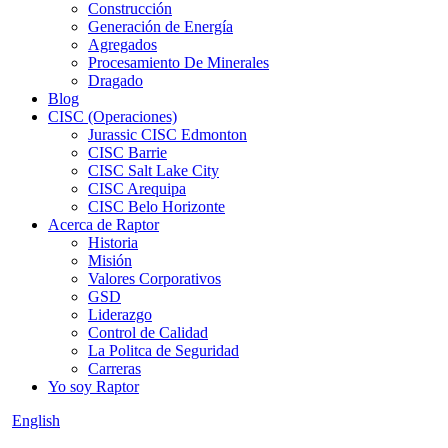
Construcción
Generación de Energía
Agregados
Procesamiento De Minerales
Dragado
Blog
CISC (Operaciones)
Jurassic CISC Edmonton
CISC Barrie
CISC Salt Lake City
CISC Arequipa
CISC Belo Horizonte
Acerca de Raptor
Historia
Misión
Valores Corporativos
GSD
Liderazgo
Control de Calidad
La Politca de Seguridad
Carreras
Yo soy Raptor
English