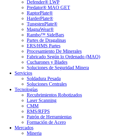
Defender® LWP
Predator® MAO GET
RaptorPlate®
HarderPlate®
TungstenPlate®
MagnaWear®
Rambo™ SideBars
Partes de Dragalinas
ERS/HMS Partes
Procesamiento De Minerales
Fabricado Según lo Ordenado (MAO)
Cucharones y Blades
Soluciones de Seguridad Minera
Servicios
Soldadura Pesada
Soluciones Centrales
Tecnologías
Recubrimientos Robotizados
Laser Scanning
CMM
RMS/RFPS
Patrón de Herramientas
Formación de Acero
Mercados
Mineria