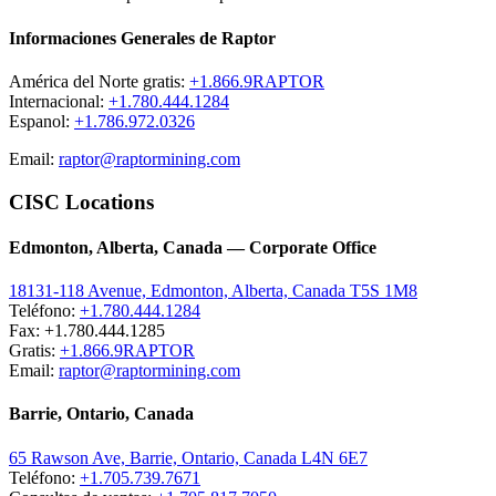
Informaciones Generales de Raptor
América del Norte gratis:
+1.866.9RAPTOR
Internacional:
+1.780.444.1284
Espanol:
+1.786.972.0326
Email:
raptor@raptormining.com
CISC Locations
Edmonton, Alberta, Canada — Corporate Office
18131-118 Avenue, Edmonton, Alberta, Canada T5S 1M8
Teléfono:
+1.780.444.1284
Fax: +1.780.444.1285
Gratis:
+1.866.9RAPTOR
Email:
raptor@raptormining.com
Barrie, Ontario, Canada
65 Rawson Ave, Barrie, Ontario, Canada L4N 6E7
Teléfono:
+1.705.739.7671