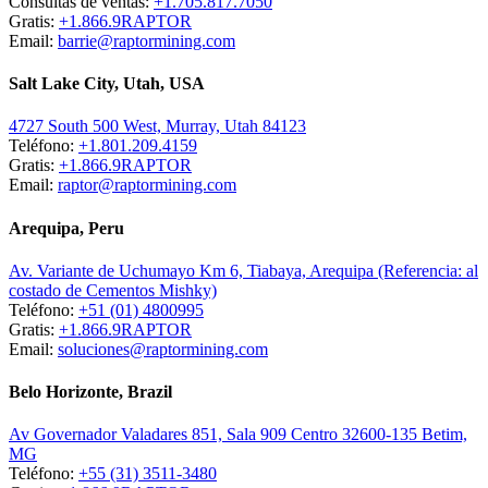
Consultas de ventas:
+1.705.817.7050
Gratis:
+1.866.9RAPTOR
Email:
barrie@raptormining.com
Salt Lake City, Utah, USA
4727 South 500 West, Murray, Utah 84123
Teléfono:
+1.801.209.4159
Gratis:
+1.866.9RAPTOR
Email:
raptor@raptormining.com
Arequipa, Peru
Av. Variante de Uchumayo Km 6, Tiabaya, Arequipa (Referencia: al
costado de Cementos Mishky)
Teléfono:
+51 (01) 4800995
Gratis:
+1.866.9RAPTOR
Email:
soluciones@raptormining.com
Belo Horizonte, Brazil
Av Governador Valadares 851, Sala 909 Centro 32600-135 Betim,
MG
Teléfono:
+55 (31) 3511-3480