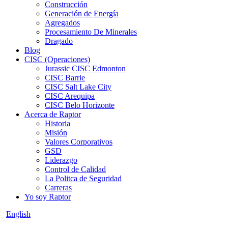
Construcción
Generación de Energía
Agregados
Procesamiento De Minerales
Dragado
Blog
CISC (Operaciones)
Jurassic CISC Edmonton
CISC Barrie
CISC Salt Lake City
CISC Arequipa
CISC Belo Horizonte
Acerca de Raptor
Historia
Misión
Valores Corporativos
GSD
Liderazgo
Control de Calidad
La Politca de Seguridad
Carreras
Yo soy Raptor
English