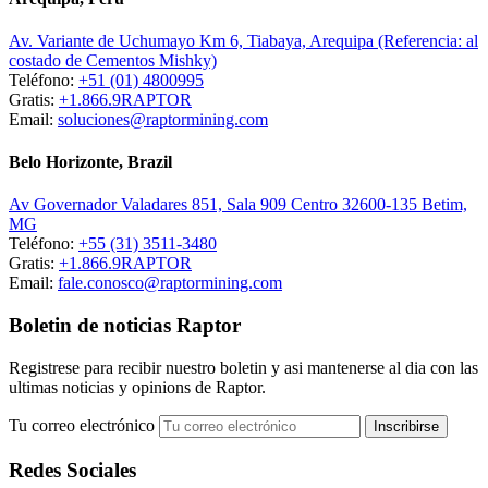
Av. Variante de Uchumayo Km 6, Tiabaya, Arequipa (Referencia: al
costado de Cementos Mishky)
Teléfono:
+51 (01) 4800995
Gratis:
+1.866.9RAPTOR
Email:
soluciones@raptormining.com
Belo Horizonte, Brazil
Av Governador Valadares 851, Sala 909 Centro 32600-135 Betim,
MG
Teléfono:
+55 (31) 3511-3480
Gratis:
+1.866.9RAPTOR
Email:
fale.conosco@raptormining.com
Boletin de noticias Raptor
Registrese para recibir nuestro boletin y asi mantenerse al dia con las
ultimas noticias y opinions de Raptor.
Tu correo electrónico
Redes Sociales