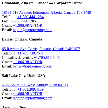
Edmonton, Alberta, Canada — Corporate Office
18131-118 Avenue, Edmonton, Alberta, Canada T5S 1M8
Teléfono:
+1.780.444.1284
Fax: +1.780.444.1285
Gratis:
+1.866.9RAPTOR
Email:
raptor@raptormining.com
Barrie, Ontario, Canada
65 Rawson Ave, Barrie, Ontario, Canada L4N 6E7
Teléfono:
+1.705.739.7671
Consultas de ventas:
+1.705.817.7050
Gratis:
+1.866.9RAPTOR
Email:
barrie@raptormining.com
Salt Lake City, Utah, USA
4727 South 500 West, Murray, Utah 84123
Teléfono:
+1.801.209.4159
Gratis:
+1.866.9RAPTOR
Email:
raptor@raptormining.com
Arequipa, Peru