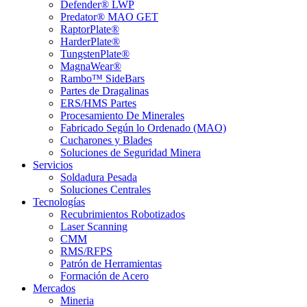
Defender® LWP
Predator® MAO GET
RaptorPlate®
HarderPlate®
TungstenPlate®
MagnaWear®
Rambo™ SideBars
Partes de Dragalinas
ERS/HMS Partes
Procesamiento De Minerales
Fabricado Según lo Ordenado (MAO)
Cucharones y Blades
Soluciones de Seguridad Minera
Servicios
Soldadura Pesada
Soluciones Centrales
Tecnologías
Recubrimientos Robotizados
Laser Scanning
CMM
RMS/RFPS
Patrón de Herramientas
Formación de Acero
Mercados
Mineria