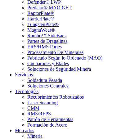
Defender® LWP
Predator® MAO GET
RaptorPlate®
HarderPlate®
TungstenPlate®
MagnaWear®
Rambo™ SideBars
Partes de Dragalinas
ERS/HMS Partes
Procesamiento De Minerales
Fabricado Según lo Ordenado (MAO)
Cucharones y Blades
Soluciones de Seguridad Minera
Servicios
Soldadura Pesada
Soluciones Centrales
Tecnologías
Recubrimientos Robotizados
Laser Scanning
CMM
RMS/RFPS
Patrón de Herramientas
Formación de Acero
Mercados
Mineria