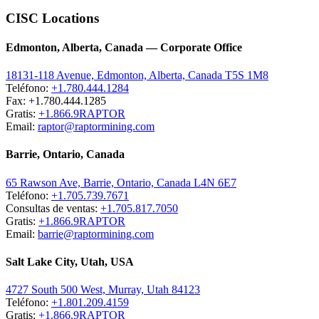
CISC Locations
Edmonton, Alberta, Canada — Corporate Office
18131-118 Avenue, Edmonton, Alberta, Canada T5S 1M8
Teléfono:
+1.780.444.1284
Fax: +1.780.444.1285
Gratis:
+1.866.9RAPTOR
Email:
raptor@raptormining.com
Barrie, Ontario, Canada
65 Rawson Ave, Barrie, Ontario, Canada L4N 6E7
Teléfono:
+1.705.739.7671
Consultas de ventas:
+1.705.817.7050
Gratis:
+1.866.9RAPTOR
Email:
barrie@raptormining.com
Salt Lake City, Utah, USA
4727 South 500 West, Murray, Utah 84123
Teléfono:
+1.801.209.4159
Gratis:
+1.866.9RAPTOR