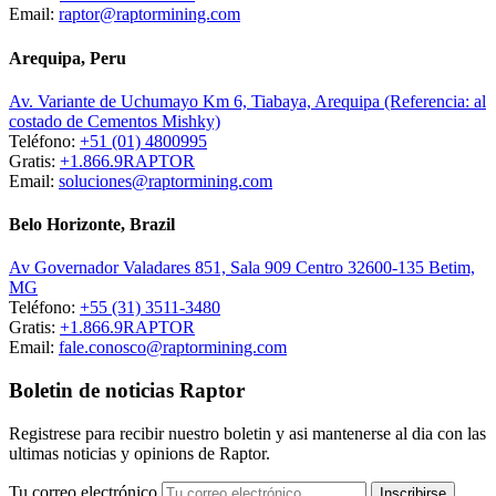
Email:
raptor@raptormining.com
Arequipa, Peru
Av. Variante de Uchumayo Km 6, Tiabaya, Arequipa (Referencia: al
costado de Cementos Mishky)
Teléfono:
+51 (01) 4800995
Gratis:
+1.866.9RAPTOR
Email:
soluciones@raptormining.com
Belo Horizonte, Brazil
Av Governador Valadares 851, Sala 909 Centro 32600-135 Betim,
MG
Teléfono:
+55 (31) 3511-3480
Gratis:
+1.866.9RAPTOR
Email:
fale.conosco@raptormining.com
Boletin de noticias Raptor
Registrese para recibir nuestro boletin y asi mantenerse al dia con las
ultimas noticias y opinions de Raptor.
Tu correo electrónico