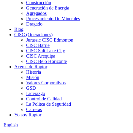
Construcción
Generación de Energía
Agregados
Procesamiento De Minerales
Dragado
Blog
CISC (Operaciones)
Jurassic CISC Edmonton
CISC Barrie
CISC Salt Lake City
CISC Arequipa
CISC Belo Horizonte
Acerca de Raptor
Historia
Misión
Valores Corporativos
GSD
Liderazgo
Control de Calidad
La Politca de Seguridad
Carreras
Yo soy Raptor
English