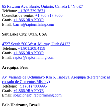
65 Rawson Ave, Barrie, Ontario, Canada L4N 6E7
Teléfono:
+1.705.739.7671
Consultas de ventas:
+1.705.817.7050
Gratis:
+1.866.9RAPTOR
Email:
barrie@raptormining.com
Salt Lake City, Utah, USA
4727 South 500 West, Murray, Utah 84123
Teléfono:
+1.801.209.4159
Gratis:
+1.866.9RAPTOR
Email:
raptor@raptormining.com
Arequipa, Peru
Av. Variante de Uchumayo Km 6, Tiabaya, Arequipa (Referencia: al
costado de Cementos Mishky)
Teléfono:
+51 (01) 4800995
Gratis:
+1.866.9RAPTOR
Email:
soluciones@raptormining.com
Belo Horizonte, Brazil