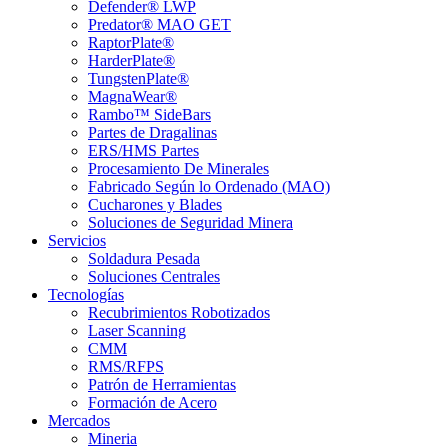
Defender® LWP
Predator® MAO GET
RaptorPlate®
HarderPlate®
TungstenPlate®
MagnaWear®
Rambo™ SideBars
Partes de Dragalinas
ERS/HMS Partes
Procesamiento De Minerales
Fabricado Según lo Ordenado (MAO)
Cucharones y Blades
Soluciones de Seguridad Minera
Servicios
Soldadura Pesada
Soluciones Centrales
Tecnologías
Recubrimientos Robotizados
Laser Scanning
CMM
RMS/RFPS
Patrón de Herramientas
Formación de Acero
Mercados
Mineria