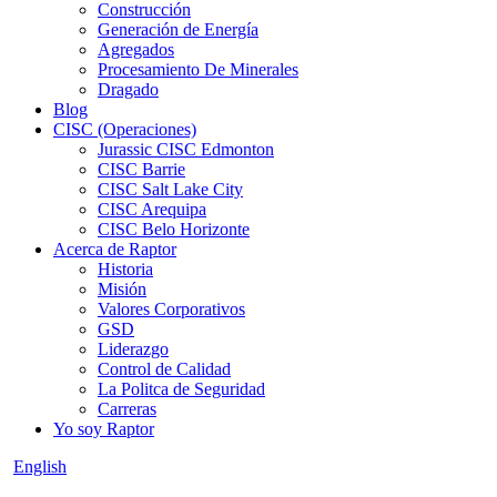
Construcción
Generación de Energía
Agregados
Procesamiento De Minerales
Dragado
Blog
CISC (Operaciones)
Jurassic CISC Edmonton
CISC Barrie
CISC Salt Lake City
CISC Arequipa
CISC Belo Horizonte
Acerca de Raptor
Historia
Misión
Valores Corporativos
GSD
Liderazgo
Control de Calidad
La Politca de Seguridad
Carreras
Yo soy Raptor
English