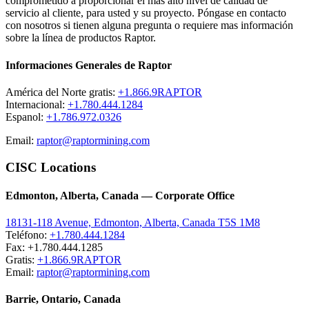
comprometido a proporcionar el más alto nivel de calidad de
servicio al cliente, para usted y su proyecto. Póngase en contacto
con nosotros si tienen alguna pregunta o requiere mas información
sobre la línea de productos Raptor.
Informaciones Generales de Raptor
América del Norte gratis:
+1.866.9RAPTOR
Internacional:
+1.780.444.1284
Espanol:
+1.786.972.0326
Email:
raptor@raptormining.com
CISC Locations
Edmonton, Alberta, Canada — Corporate Office
18131-118 Avenue, Edmonton, Alberta, Canada T5S 1M8
Teléfono:
+1.780.444.1284
Fax: +1.780.444.1285
Gratis:
+1.866.9RAPTOR
Email:
raptor@raptormining.com
Barrie, Ontario, Canada