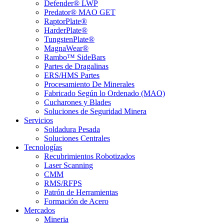
Defender® LWP
Predator® MAO GET
RaptorPlate®
HarderPlate®
TungstenPlate®
MagnaWear®
Rambo™ SideBars
Partes de Dragalinas
ERS/HMS Partes
Procesamiento De Minerales
Fabricado Según lo Ordenado (MAO)
Cucharones y Blades
Soluciones de Seguridad Minera
Servicios
Soldadura Pesada
Soluciones Centrales
Tecnologías
Recubrimientos Robotizados
Laser Scanning
CMM
RMS/RFPS
Patrón de Herramientas
Formación de Acero
Mercados
Mineria