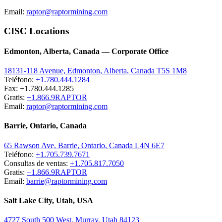
Email:
raptor@raptormining.com
CISC Locations
Edmonton, Alberta, Canada — Corporate Office
18131-118 Avenue, Edmonton, Alberta, Canada T5S 1M8
Teléfono:
+1.780.444.1284
Fax: +1.780.444.1285
Gratis:
+1.866.9RAPTOR
Email:
raptor@raptormining.com
Barrie, Ontario, Canada
65 Rawson Ave, Barrie, Ontario, Canada L4N 6E7
Teléfono:
+1.705.739.7671
Consultas de ventas:
+1.705.817.7050
Gratis:
+1.866.9RAPTOR
Email:
barrie@raptormining.com
Salt Lake City, Utah, USA
4727 South 500 West, Murray, Utah 84123