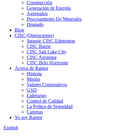
Construcción
Generación de Energía
Agregados
Procesamiento De Minerales
Dragado
Blog
CISC (Operaciones)
Jurassic CISC Edmonton
CISC Barrie
CISC Salt Lake City
CISC Arequipa
CISC Belo Horizonte
Acerca de Raptor
Historia
Misión
Valores Corporativos
GSD
Liderazgo
Control de Calidad
La Politca de Seguridad
Carreras
Yo soy Raptor
English