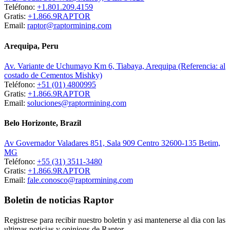
Teléfono:
+1.801.209.4159
Gratis:
+1.866.9RAPTOR
Email:
raptor@raptormining.com
Arequipa, Peru
Av. Variante de Uchumayo Km 6, Tiabaya, Arequipa (Referencia: al
costado de Cementos Mishky)
Teléfono:
+51 (01) 4800995
Gratis:
+1.866.9RAPTOR
Email:
soluciones@raptormining.com
Belo Horizonte, Brazil
Av Governador Valadares 851, Sala 909 Centro 32600-135 Betim,
MG
Teléfono:
+55 (31) 3511-3480
Gratis:
+1.866.9RAPTOR
Email:
fale.conosco@raptormining.com
Boletin de noticias Raptor
Registrese para recibir nuestro boletin y asi mantenerse al dia con las
ultimas noticias y opinions de Raptor.