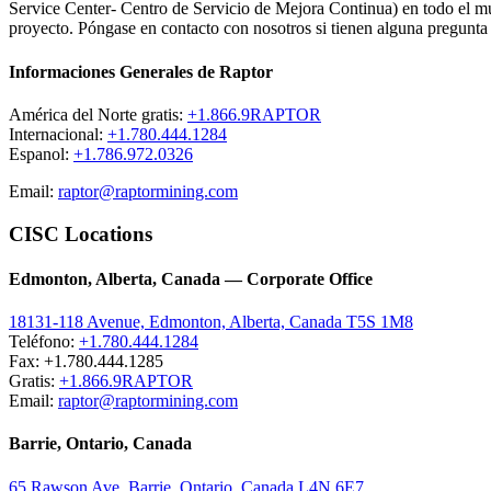
Service Center- Centro de Servicio de Mejora Continua) en todo el mun
proyecto. Póngase en contacto con nosotros si tienen alguna pregunta 
Informaciones Generales de Raptor
América del Norte gratis:
+1.866.9RAPTOR
Internacional:
+1.780.444.1284
Espanol:
+1.786.972.0326
Email:
raptor@raptormining.com
CISC Locations
Edmonton, Alberta, Canada — Corporate Office
18131-118 Avenue, Edmonton, Alberta, Canada T5S 1M8
Teléfono:
+1.780.444.1284
Fax: +1.780.444.1285
Gratis:
+1.866.9RAPTOR
Email:
raptor@raptormining.com
Barrie, Ontario, Canada
65 Rawson Ave, Barrie, Ontario, Canada L4N 6E7