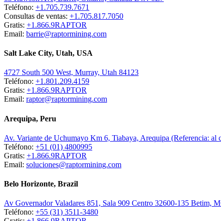
Teléfono:
+1.705.739.7671
Consultas de ventas:
+1.705.817.7050
Gratis:
+1.866.9RAPTOR
Email:
barrie@raptormining.com
Salt Lake City, Utah, USA
4727 South 500 West, Murray, Utah 84123
Teléfono:
+1.801.209.4159
Gratis:
+1.866.9RAPTOR
Email:
raptor@raptormining.com
Arequipa, Peru
Av. Variante de Uchumayo Km 6, Tiabaya, Arequipa (Referencia: al
Teléfono:
+51 (01) 4800995
Gratis:
+1.866.9RAPTOR
Email:
soluciones@raptormining.com
Belo Horizonte, Brazil
Av Governador Valadares 851, Sala 909 Centro 32600-135 Betim, 
Teléfono:
+55 (31) 3511-3480
Gratis:
+1.866.9RAPTOR