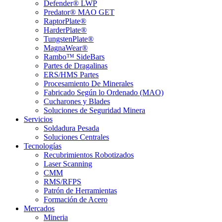
Defender® LWP
Predator® MAO GET
RaptorPlate®
HarderPlate®
TungstenPlate®
MagnaWear®
Rambo™ SideBars
Partes de Dragalinas
ERS/HMS Partes
Procesamiento De Minerales
Fabricado Según lo Ordenado (MAO)
Cucharones y Blades
Soluciones de Seguridad Minera
Servicios
Soldadura Pesada
Soluciones Centrales
Tecnologías
Recubrimientos Robotizados
Laser Scanning
CMM
RMS/RFPS
Patrón de Herramientas
Formación de Acero
Mercados
Mineria