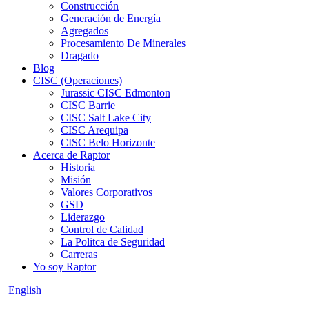
Construcción
Generación de Energía
Agregados
Procesamiento De Minerales
Dragado
Blog
CISC (Operaciones)
Jurassic CISC Edmonton
CISC Barrie
CISC Salt Lake City
CISC Arequipa
CISC Belo Horizonte
Acerca de Raptor
Historia
Misión
Valores Corporativos
GSD
Liderazgo
Control de Calidad
La Politca de Seguridad
Carreras
Yo soy Raptor
English