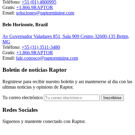
Teléfono:
+51 (01) 4800995
Gratis:
+1.866.9RAPTOR
Email:
soluciones@raptormining.com
Belo Horizonte, Brazil
Av Governador Valadares 851, Sala 909 Centro 32600-135 Betim,
MG
Teléfono:
+55 (31) 3511-3480
Gratis:
+1.866.9RAPTOR
Email:
fale.conosco@raptormining.com
Boletin de noticias Raptor
Registrese para recibir nuestro boletin y asi mantenerse al dia con las
ultimas noticias y opinions de Raptor.
Tu correo electrónico
Redes Sociales
Siguenos y mantente conectado con Raptor.