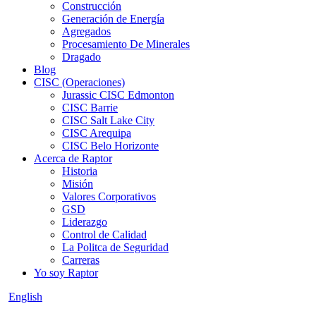
Construcción
Generación de Energía
Agregados
Procesamiento De Minerales
Dragado
Blog
CISC (Operaciones)
Jurassic CISC Edmonton
CISC Barrie
CISC Salt Lake City
CISC Arequipa
CISC Belo Horizonte
Acerca de Raptor
Historia
Misión
Valores Corporativos
GSD
Liderazgo
Control de Calidad
La Politca de Seguridad
Carreras
Yo soy Raptor
English