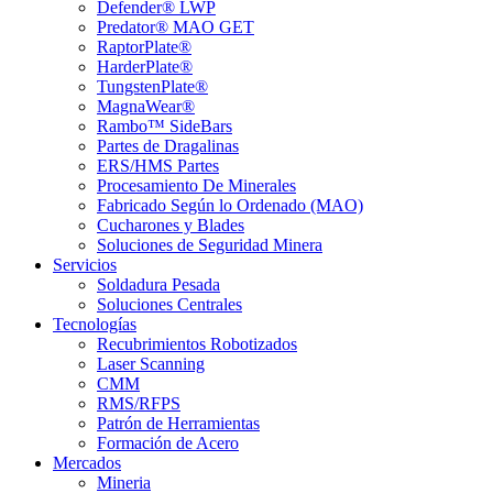
Defender® LWP
Predator® MAO GET
RaptorPlate®
HarderPlate®
TungstenPlate®
MagnaWear®
Rambo™ SideBars
Partes de Dragalinas
ERS/HMS Partes
Procesamiento De Minerales
Fabricado Según lo Ordenado (MAO)
Cucharones y Blades
Soluciones de Seguridad Minera
Servicios
Soldadura Pesada
Soluciones Centrales
Tecnologías
Recubrimientos Robotizados
Laser Scanning
CMM
RMS/RFPS
Patrón de Herramientas
Formación de Acero
Mercados
Mineria