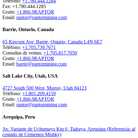
Teléfono:
+1.780.444.1284
Fax: +1.780.444.1285
Gratis:
+1.866.9RAPTOR
Email:
raptor@raptormining.com
Barrie, Ontario, Canada
65 Rawson Ave, Barrie, Ontario, Canada L4N 6E7
Teléfono:
+1.705.739.7671
Consultas de ventas:
+1.705.817.7050
Gratis:
+1.866.9RAPTOR
Email:
barrie@raptormining.com
Salt Lake City, Utah, USA
4727 South 500 West, Murray, Utah 84123
Teléfono:
+1.801.209.4159
Gratis:
+1.866.9RAPTOR
Email:
raptor@raptormining.com
Arequipa, Peru
Av. Variante de Uchumayo Km 6, Tiabaya, Arequipa (Referencia: al
costado de Cementos Mishky)