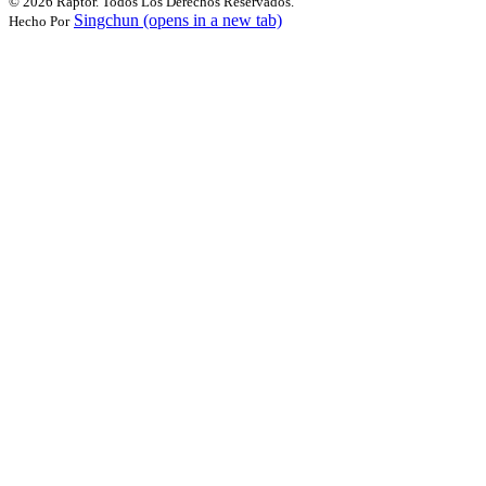
©
2026 Raptor. Todos Los Derechos Reservados.
Singchun
(opens in a new tab)
Hecho Por