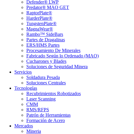
Defender® LWP
Predator® MAO GET
RaptorPlate®
HarderPlate®
TungstenPlate®
MagnaWear®
Rambo™ SideBars
Partes de Dragalinas
ERS/HMS Partes
Procesamiento De Minerales
Fabricado Según lo Ordenado (MAO)
Cucharones y Blades
Soluciones de Seguridad Minera
Servicios
Soldadura Pesada
Soluciones Centrales
Tecnologías
Recubrimientos Robotizados
Laser Scanning
CMM
RMS/RFPS
Patrón de Herramientas
Formación de Acero
Mercados
Mineria