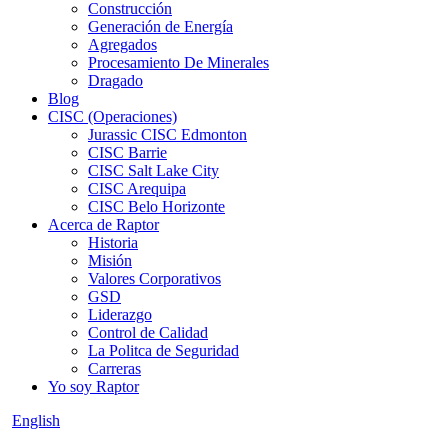
Construcción
Generación de Energía
Agregados
Procesamiento De Minerales
Dragado
Blog
CISC (Operaciones)
Jurassic CISC Edmonton
CISC Barrie
CISC Salt Lake City
CISC Arequipa
CISC Belo Horizonte
Acerca de Raptor
Historia
Misión
Valores Corporativos
GSD
Liderazgo
Control de Calidad
La Politca de Seguridad
Carreras
Yo soy Raptor
English