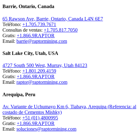
Barrie, Ontario, Canada
65 Rawson Ave, Barrie, Ontario, Canada L4N 6E7
Teléfono:
+1.705.739.7671
Consultas de ventas:
+1.705.817.7050
Gratis:
+1.866.9RAPTOR
Email:
barrie@raptormining.com
Salt Lake City, Utah, USA
4727 South 500 West, Murray, Utah 84123
Teléfono:
+1.801.209.4159
Gratis:
+1.866.9RAPTOR
Email:
raptor@raptormining.com
Arequipa, Peru
Av. Variante de Uchumayo Km 6, Tiabaya, Arequipa (Referencia: al
costado de Cementos Mishky)
Teléfono:
+51 (01) 4800995
Gratis:
+1.866.9RAPTOR
Email:
soluciones@raptormining.com