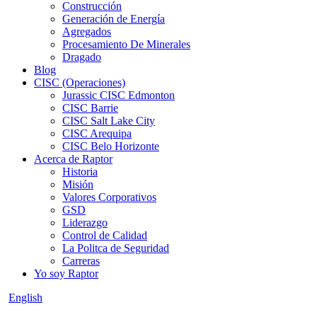
Construcción
Generación de Energía
Agregados
Procesamiento De Minerales
Dragado
Blog
CISC (Operaciones)
Jurassic CISC Edmonton
CISC Barrie
CISC Salt Lake City
CISC Arequipa
CISC Belo Horizonte
Acerca de Raptor
Historia
Misión
Valores Corporativos
GSD
Liderazgo
Control de Calidad
La Politca de Seguridad
Carreras
Yo soy Raptor
English