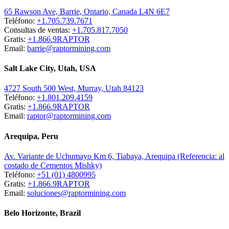
65 Rawson Ave, Barrie, Ontario, Canada L4N 6E7
Teléfono:
+1.705.739.7671
Consultas de ventas:
+1.705.817.7050
Gratis:
+1.866.9RAPTOR
Email:
barrie@raptormining.com
Salt Lake City, Utah, USA
4727 South 500 West, Murray, Utah 84123
Teléfono:
+1.801.209.4159
Gratis:
+1.866.9RAPTOR
Email:
raptor@raptormining.com
Arequipa, Peru
Av. Variante de Uchumayo Km 6, Tiabaya, Arequipa (Referencia: al
costado de Cementos Mishky)
Teléfono:
+51 (01) 4800995
Gratis:
+1.866.9RAPTOR
Email:
soluciones@raptormining.com
Belo Horizonte, Brazil