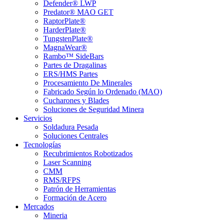
Defender® LWP
Predator® MAO GET
RaptorPlate®
HarderPlate®
TungstenPlate®
MagnaWear®
Rambo™ SideBars
Partes de Dragalinas
ERS/HMS Partes
Procesamiento De Minerales
Fabricado Según lo Ordenado (MAO)
Cucharones y Blades
Soluciones de Seguridad Minera
Servicios
Soldadura Pesada
Soluciones Centrales
Tecnologías
Recubrimientos Robotizados
Laser Scanning
CMM
RMS/RFPS
Patrón de Herramientas
Formación de Acero
Mercados
Mineria