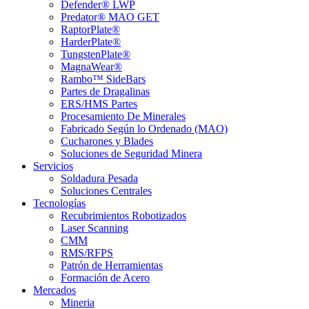
Defender® LWP
Predator® MAO GET
RaptorPlate®
HarderPlate®
TungstenPlate®
MagnaWear®
Rambo™ SideBars
Partes de Dragalinas
ERS/HMS Partes
Procesamiento De Minerales
Fabricado Según lo Ordenado (MAO)
Cucharones y Blades
Soluciones de Seguridad Minera
Servicios
Soldadura Pesada
Soluciones Centrales
Tecnologías
Recubrimientos Robotizados
Laser Scanning
CMM
RMS/RFPS
Patrón de Herramientas
Formación de Acero
Mercados
Mineria