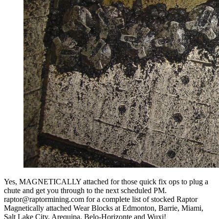
Yes, MAGNETICALLY attached for those quick fix ops to plug a
chute and get you through to the next scheduled PM.
raptor@raptormining.com for a complete list of stocked Raptor
Magnetically attached Wear Blocks at Edmonton, Barrie, Miami,
Salt Lake City, Arequipa, Belo-Horizonte and Wuxi!