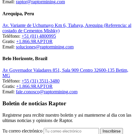
Email:
raptor@raptormining.com
Arequipa, Peru
Av. Variante de Uchumayo Km 6, Tiabaya, Arequipa (Referencia: al
costado de Cementos Mishky)
Teléfono:
+51 (01) 4800995
Gratis:
+1.866.9RAPTOR
Email:
soluciones@raptormining.com
Belo Horizonte, Brazil
Av Governador Valadares 851, Sala 909 Centro 32600-135 Betim,
MG
Teléfono:
+55 (31) 3511-3480
Gratis:
+1.866.9RAPTOR
Email:
fale.conosco@raptormining.com
Boletin de noticias Raptor
Registrese para recibir nuestro boletin y asi mantenerse al dia con las
ultimas noticias y opinions de Raptor.
Tu correo electrónico