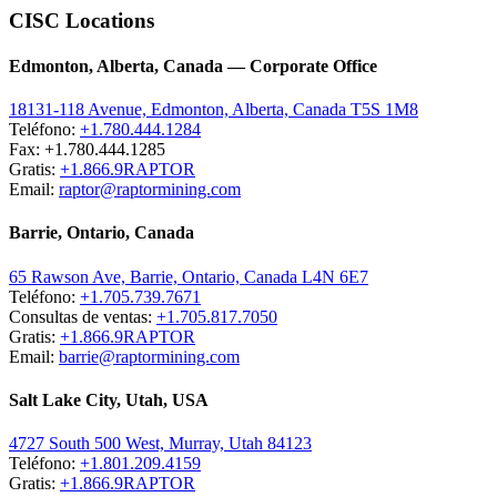
CISC Locations
Edmonton, Alberta, Canada — Corporate Office
18131-118 Avenue, Edmonton, Alberta, Canada T5S 1M8
Teléfono:
+1.780.444.1284
Fax: +1.780.444.1285
Gratis:
+1.866.9RAPTOR
Email:
raptor@raptormining.com
Barrie, Ontario, Canada
65 Rawson Ave, Barrie, Ontario, Canada L4N 6E7
Teléfono:
+1.705.739.7671
Consultas de ventas:
+1.705.817.7050
Gratis:
+1.866.9RAPTOR
Email:
barrie@raptormining.com
Salt Lake City, Utah, USA
4727 South 500 West, Murray, Utah 84123
Teléfono:
+1.801.209.4159
Gratis:
+1.866.9RAPTOR