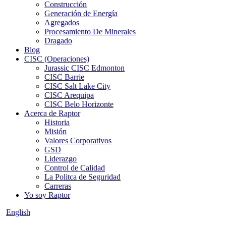
Construcción
Generación de Energía
Agregados
Procesamiento De Minerales
Dragado
Blog
CISC (Operaciones)
Jurassic CISC Edmonton
CISC Barrie
CISC Salt Lake City
CISC Arequipa
CISC Belo Horizonte
Acerca de Raptor
Historia
Misión
Valores Corporativos
GSD
Liderazgo
Control de Calidad
La Politca de Seguridad
Carreras
Yo soy Raptor
English