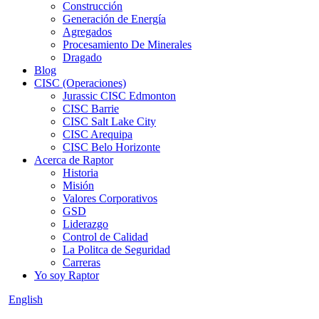
Construcción
Generación de Energía
Agregados
Procesamiento De Minerales
Dragado
Blog
CISC (Operaciones)
Jurassic CISC Edmonton
CISC Barrie
CISC Salt Lake City
CISC Arequipa
CISC Belo Horizonte
Acerca de Raptor
Historia
Misión
Valores Corporativos
GSD
Liderazgo
Control de Calidad
La Politca de Seguridad
Carreras
Yo soy Raptor
English