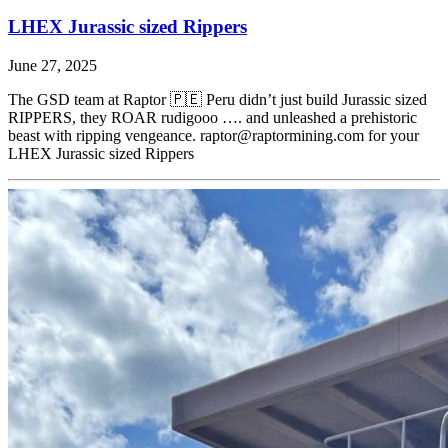
LHEX Jurassic sized Rippers
June 27, 2025
The GSD team at Raptor 🇵🇪 Peru didn’t just build Jurassic sized
RIPPERS, they ROAR rudigooo …. and unleashed a prehistoric
beast with ripping vengeance. raptor@raptormining.com for your
LHEX Jurassic sized Rippers