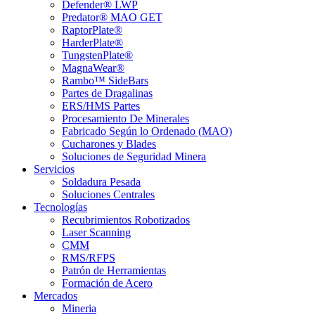
Defender® LWP
Predator® MAO GET
RaptorPlate®
HarderPlate®
TungstenPlate®
MagnaWear®
Rambo™ SideBars
Partes de Dragalinas
ERS/HMS Partes
Procesamiento De Minerales
Fabricado Según lo Ordenado (MAO)
Cucharones y Blades
Soluciones de Seguridad Minera
Servicios
Soldadura Pesada
Soluciones Centrales
Tecnologías
Recubrimientos Robotizados
Laser Scanning
CMM
RMS/RFPS
Patrón de Herramientas
Formación de Acero
Mercados
Mineria