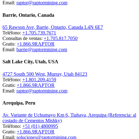
Email:
raptor@raptormining.com
Barrie, Ontario, Canada
65 Rawson Ave, Barrie, Ontario, Canada L4N 6E7
Teléfono:
+1.705.739.7671
Consultas de ventas:
+1.705.817.7050
Gratis:
+1.866.9RAPTOR
Email:
barrie@raptormining.com
Salt Lake City, Utah, USA
4727 South 500 West, Murray, Utah 84123
Teléfono:
+1.801.209.4159
Gratis:
+1.866.9RAPTOR
Email:
raptor@raptormining.com
Arequipa, Peru
Av. Variante de Uchumayo Km 6, Tiabaya, Arequipa (Referencia: al
costado de Cementos Mishky)
Teléfono:
+51 (01) 4800995
Gratis:
+1.866.9RAPTOR
Email:
soluciones@raptormining.com