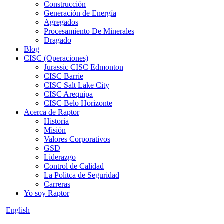
Construcción
Generación de Energía
Agregados
Procesamiento De Minerales
Dragado
Blog
CISC (Operaciones)
Jurassic CISC Edmonton
CISC Barrie
CISC Salt Lake City
CISC Arequipa
CISC Belo Horizonte
Acerca de Raptor
Historia
Misión
Valores Corporativos
GSD
Liderazgo
Control de Calidad
La Politca de Seguridad
Carreras
Yo soy Raptor
English