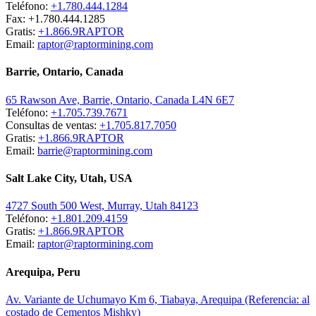
Teléfono:
+1.780.444.1284
Fax: +1.780.444.1285
Gratis:
+1.866.9RAPTOR
Email:
raptor@raptormining.com
Barrie, Ontario, Canada
65 Rawson Ave, Barrie, Ontario, Canada L4N 6E7
Teléfono:
+1.705.739.7671
Consultas de ventas:
+1.705.817.7050
Gratis:
+1.866.9RAPTOR
Email:
barrie@raptormining.com
Salt Lake City, Utah, USA
4727 South 500 West, Murray, Utah 84123
Teléfono:
+1.801.209.4159
Gratis:
+1.866.9RAPTOR
Email:
raptor@raptormining.com
Arequipa, Peru
Av. Variante de Uchumayo Km 6, Tiabaya, Arequipa (Referencia: al
costado de Cementos Mishky)