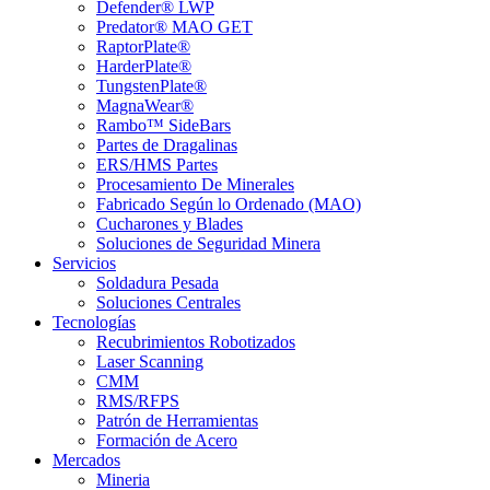
Defender® LWP
Predator® MAO GET
RaptorPlate®
HarderPlate®
TungstenPlate®
MagnaWear®
Rambo™ SideBars
Partes de Dragalinas
ERS/HMS Partes
Procesamiento De Minerales
Fabricado Según lo Ordenado (MAO)
Cucharones y Blades
Soluciones de Seguridad Minera
Servicios
Soldadura Pesada
Soluciones Centrales
Tecnologías
Recubrimientos Robotizados
Laser Scanning
CMM
RMS/RFPS
Patrón de Herramientas
Formación de Acero
Mercados
Mineria