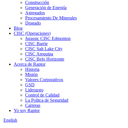
Construcción
Generación de Energía
Agregados
Procesamiento De Minerales
Dragado
Blog
CISC (Operaciones)
Jurassic CISC Edmonton
CISC Barrie
CISC Salt Lake City
CISC Arequipa
CISC Belo Horizonte
Acerca de Raptor
Historia
Misión
Valores Corporativos
GSD
Liderazgo
Control de Calidad
La Politca de Seguridad
Carreras
Yo soy Raptor
English