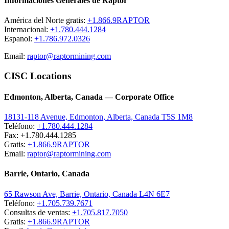
Informaciones Generales de Raptor
América del Norte gratis:
+1.866.9RAPTOR
Internacional:
+1.780.444.1284
Espanol:
+1.786.972.0326
Email:
raptor@raptormining.com
CISC Locations
Edmonton, Alberta, Canada — Corporate Office
18131-118 Avenue, Edmonton, Alberta, Canada T5S 1M8
Teléfono:
+1.780.444.1284
Fax: +1.780.444.1285
Gratis:
+1.866.9RAPTOR
Email:
raptor@raptormining.com
Barrie, Ontario, Canada
65 Rawson Ave, Barrie, Ontario, Canada L4N 6E7
Teléfono:
+1.705.739.7671
Consultas de ventas:
+1.705.817.7050
Gratis:
+1.866.9RAPTOR