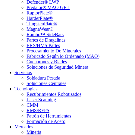
Defender® LWP
Predator® MAO GET
RaptorPlate®
HarderPlate®
TungstenPlate®
MagnaWear®
Rambo™ SideBars
Partes de Dragalinas
ERS/HMS Partes
Procesamiento De Minerales
Fabricado Según lo Ordenado (MAO)
Cucharones y Blades
Soluciones de Seguridad Minera
Servicios
Soldadura Pesada
Soluciones Centrales
Tecnologías
Recubrimientos Robotizados
Laser Scanning
CMM
RMS/RFPS
Patrón de Herramientas
Formación de Acero
Mercados
Mineria