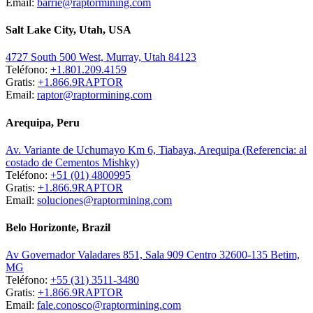
Email:
barrie@raptormining.com
Salt Lake City, Utah, USA
4727 South 500 West, Murray, Utah 84123
Teléfono:
+1.801.209.4159
Gratis:
+1.866.9RAPTOR
Email:
raptor@raptormining.com
Arequipa, Peru
Av. Variante de Uchumayo Km 6, Tiabaya, Arequipa (Referencia: al
costado de Cementos Mishky)
Teléfono:
+51 (01) 4800995
Gratis:
+1.866.9RAPTOR
Email:
soluciones@raptormining.com
Belo Horizonte, Brazil
Av Governador Valadares 851, Sala 909 Centro 32600-135 Betim,
MG
Teléfono:
+55 (31) 3511-3480
Gratis:
+1.866.9RAPTOR
Email:
fale.conosco@raptormining.com