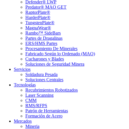
Defender® LWP
Predator® MAO GET
RaptorPlate®
HarderPlate®
TungstenPlate®
MagnaWear®
Rambo™ SideBars
Partes de Dragalinas
ERS/HMS Partes
Procesamiento De Minerales
Fabricado Según lo Ordenado (MAO)
Cucharones y Blades
Soluciones de Seguridad Minera
Servicios
Soldadura Pesada
Soluciones Centrales
Tecnologías
Recubrimientos Robotizados
Laser Scanning
CMM
RMS/RFPS
Patrón de Herramientas
Formación de Acero
Mercados
Mineria