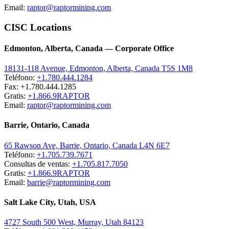
Email:
raptor@raptormining.com
CISC Locations
Edmonton, Alberta, Canada — Corporate Office
18131-118 Avenue, Edmonton, Alberta, Canada T5S 1M8
Teléfono:
+1.780.444.1284
Fax: +1.780.444.1285
Gratis:
+1.866.9RAPTOR
Email:
raptor@raptormining.com
Barrie, Ontario, Canada
65 Rawson Ave, Barrie, Ontario, Canada L4N 6E7
Teléfono:
+1.705.739.7671
Consultas de ventas:
+1.705.817.7050
Gratis:
+1.866.9RAPTOR
Email:
barrie@raptormining.com
Salt Lake City, Utah, USA
4727 South 500 West, Murray, Utah 84123