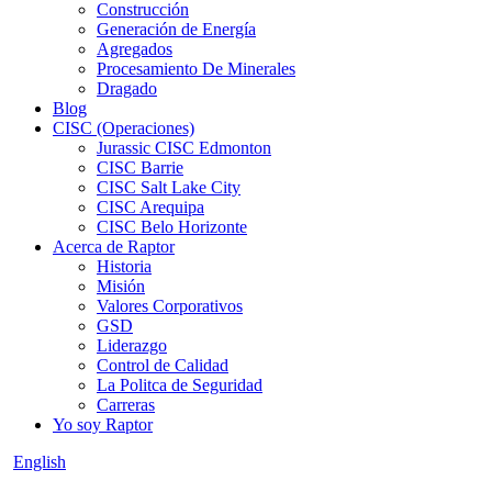
Construcción
Generación de Energía
Agregados
Procesamiento De Minerales
Dragado
Blog
CISC (Operaciones)
Jurassic CISC Edmonton
CISC Barrie
CISC Salt Lake City
CISC Arequipa
CISC Belo Horizonte
Acerca de Raptor
Historia
Misión
Valores Corporativos
GSD
Liderazgo
Control de Calidad
La Politca de Seguridad
Carreras
Yo soy Raptor
English