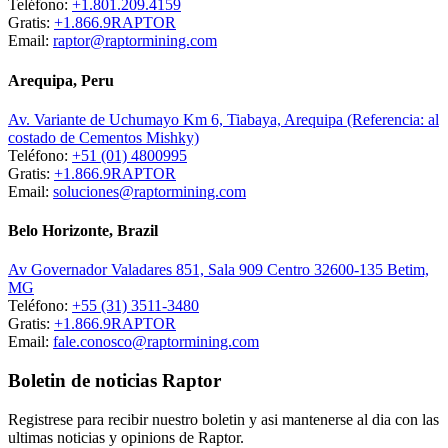
Teléfono:
+1.801.209.4159
Gratis:
+1.866.9RAPTOR
Email:
raptor@raptormining.com
Arequipa, Peru
Av. Variante de Uchumayo Km 6, Tiabaya, Arequipa (Referencia: al
costado de Cementos Mishky)
Teléfono:
+51 (01) 4800995
Gratis:
+1.866.9RAPTOR
Email:
soluciones@raptormining.com
Belo Horizonte, Brazil
Av Governador Valadares 851, Sala 909 Centro 32600-135 Betim,
MG
Teléfono:
+55 (31) 3511-3480
Gratis:
+1.866.9RAPTOR
Email:
fale.conosco@raptormining.com
Boletin de noticias Raptor
Registrese para recibir nuestro boletin y asi mantenerse al dia con las
ultimas noticias y opinions de Raptor.