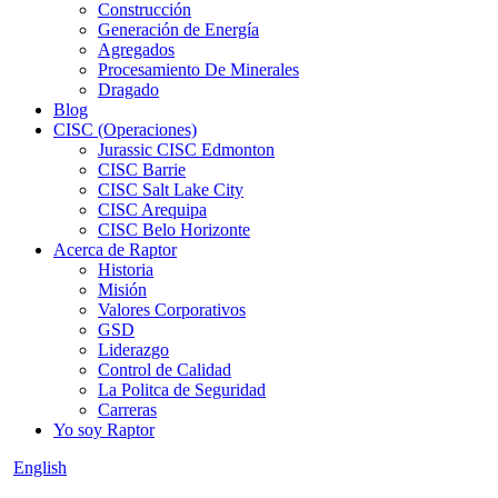
Construcción
Generación de Energía
Agregados
Procesamiento De Minerales
Dragado
Blog
CISC (Operaciones)
Jurassic CISC Edmonton
CISC Barrie
CISC Salt Lake City
CISC Arequipa
CISC Belo Horizonte
Acerca de Raptor
Historia
Misión
Valores Corporativos
GSD
Liderazgo
Control de Calidad
La Politca de Seguridad
Carreras
Yo soy Raptor
English