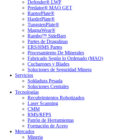
Defender® LWP
Predator® MAO GET
RaptorPlate®
HarderPlate®
TungstenPlate®
MagnaWear®
Rambo™ SideBars
Partes de Dragalinas
ERS/HMS Partes
Procesamiento De Minerales
Fabricado Según lo Ordenado (MAO)
Cucharones y Blades
Soluciones de Seguridad Minera
Servicios
Soldadura Pesada
Soluciones Centrales
Tecnologías
Recubrimientos Robotizados
Laser Scanning
CMM
RMS/RFPS
Patrón de Herramientas
Formación de Acero
Mercados
Mineria