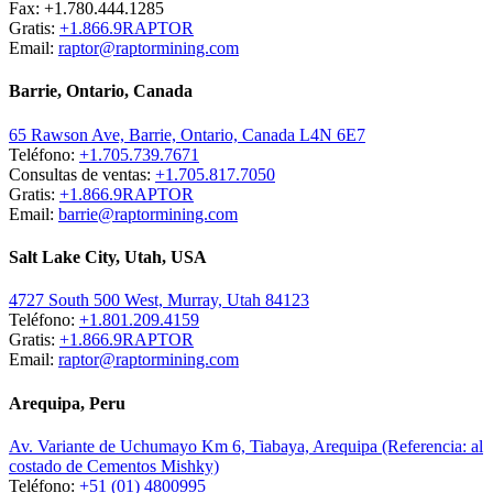
Fax: +1.780.444.1285
Gratis:
+1.866.9RAPTOR
Email:
raptor@raptormining.com
Barrie, Ontario, Canada
65 Rawson Ave, Barrie, Ontario, Canada L4N 6E7
Teléfono:
+1.705.739.7671
Consultas de ventas:
+1.705.817.7050
Gratis:
+1.866.9RAPTOR
Email:
barrie@raptormining.com
Salt Lake City, Utah, USA
4727 South 500 West, Murray, Utah 84123
Teléfono:
+1.801.209.4159
Gratis:
+1.866.9RAPTOR
Email:
raptor@raptormining.com
Arequipa, Peru
Av. Variante de Uchumayo Km 6, Tiabaya, Arequipa (Referencia: al
costado de Cementos Mishky)
Teléfono:
+51 (01) 4800995